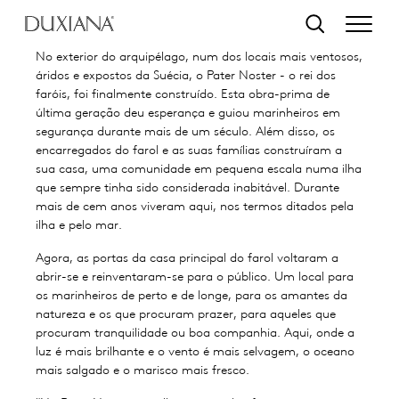
o conteúdo principal
Pesquisar
No exterior do arquipélago, num dos locais mais ventosos,
áridos e expostos da Suécia, o Pater Noster - o rei dos
faróis, foi finalmente construído. Esta obra-prima de
última geração deu esperança e guiou marinheiros em
segurança durante mais de um século. Além disso, os
encarregados do farol e as suas famílias construíram a
sua casa, uma comunidade em pequena escala numa ilha
que sempre tinha sido considerada inabitável. Durante
mais de cem anos viveram aqui, nos termos ditados pela
ilha e pelo mar.
Agora, as portas da casa principal do farol voltaram a
abrir-se e reinventaram-se para o público. Um local para
os marinheiros de perto e de longe, para os amantes da
natureza e os que procuram prazer, para aqueles que
procuram tranquilidade ou boa companhia. Aqui, onde a
luz é mais brilhante e o vento é mais selvagem, o oceano
mais salgado e o marisco mais fresco.