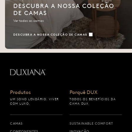
DESCUBRA A NOSSA COLEÇÃO
DE CAMAS
Ver todas as camas
DESCUBRA A NOSSA COLEÇÃO DE CAMAS
Voltar à página inicial
Produtos
Porquê DUX
UM SONO LENDÁRIO. VIVER
TODOS OS BENEFÍCIOS DA
COM LUXO.
CAMA DUX
CAMAS
SUSTAINABLE COMFORT
COMPONENTES
INOVAÇÃO