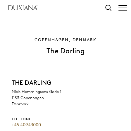
o conteúdo principal
Pesquisar
COPENHAGEN, DENMARK
The Darling
THE DARLING
Niels Hemmingsens Gade 1
1153 Copenhagen
Denmark
TELEFONE
+45 40943000