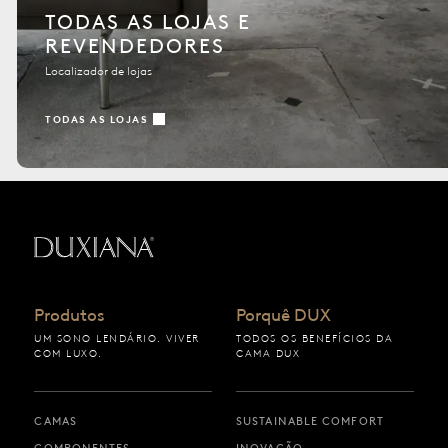
TODAS AS LOJAS E
REVENDEDORES
Localizador de lojas
TODAS AS LOJAS
Voltar à página inicial
Produtos
Porquê DUX
UM SONO LENDÁRIO. VIVER
TODOS OS BENEFÍCIOS DA
COM LUXO.
CAMA DUX
CAMAS
SUSTAINABLE COMFORT