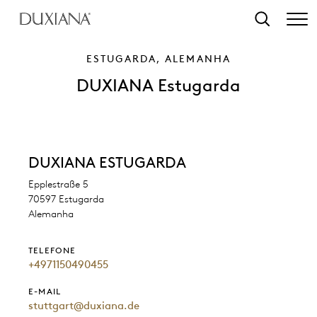
o conteúdo principal
Pesquisar
ESTUGARDA, ALEMANHA
DUXIANA Estugarda
DUXIANA ESTUGARDA
Epplestraße 5
70597 Estugarda
Alemanha
TELEFONE
+4971150490455
E-MAIL
stuttgart@duxiana.de