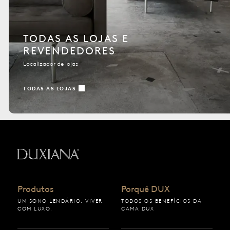
TODAS AS LOJAS E
REVENDEDORES
Localizador de lojas
TODAS AS LOJAS
Voltar à página inicial
Produtos
Porquê DUX
UM SONO LENDÁRIO. VIVER
TODOS OS BENEFÍCIOS DA
COM LUXO.
CAMA DUX