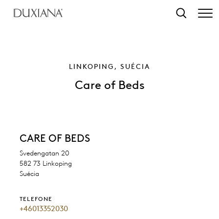
o conteúdo principal
Pesquisar
LINKOPING, SUÉCIA
Care of Beds
CARE OF BEDS
Svedengatan 20
582 73 Linkoping
Suécia
TELEFONE
+46013352030