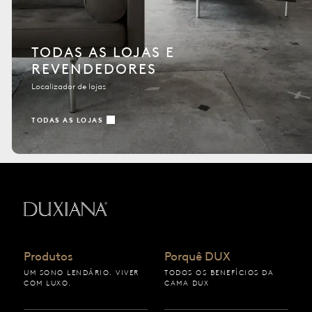
TODAS AS LOJAS E
REVENDEDORES
Localizador de lojas
TODAS AS LOJAS
Voltar à página inicial
Produtos
Porquê DUX
UM SONO LENDÁRIO. VIVER
TODOS OS BENEFÍCIOS DA
COM LUXO.
CAMA DUX