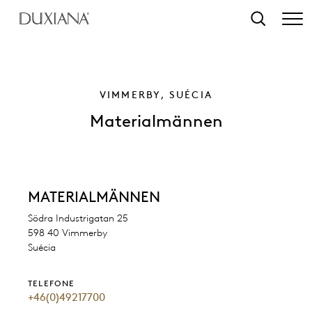
o conteúdo principal
Pesquisar
VIMMERBY, SUÉCIA
Materialmännen
MATERIALMÄNNEN
Södra Industrigatan 25
598 40 Vimmerby
Suécia
TELEFONE
+46(0)49217700