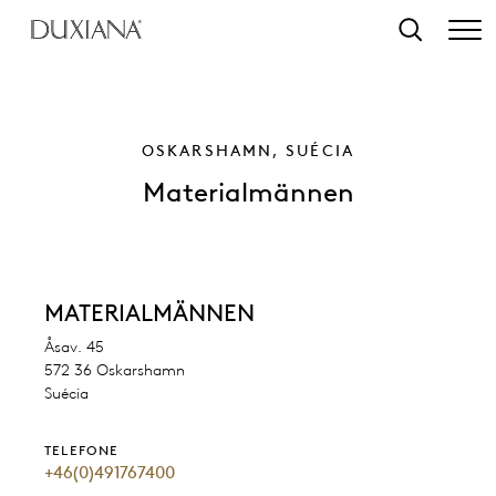
o conteúdo principal
Pesquisar
OSKARSHAMN, SUÉCIA
Materialmännen
MATERIALMÄNNEN
Åsav. 45
572 36 Oskarshamn
Suécia
TELEFONE
+46(0)491767400