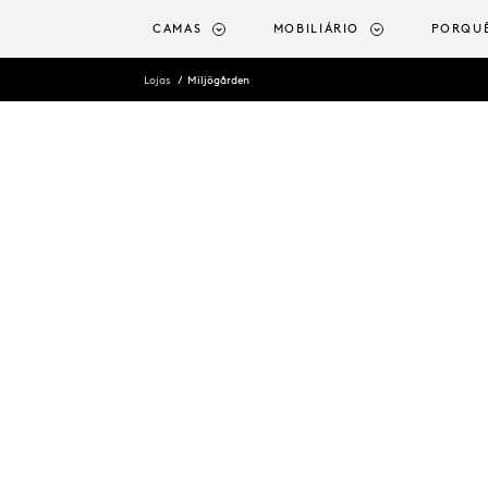
o conteúdo principal
CAMAS
MOBILIÁRIO
PORQU
Lojas
Miljögården