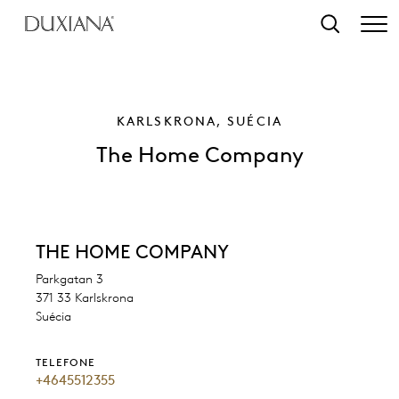
o conteúdo principal
Pesquisar
KARLSKRONA, SUÉCIA
The Home Company
THE HOME COMPANY
Parkgatan 3
371 33 Karlskrona
Suécia
TELEFONE
+4645512355