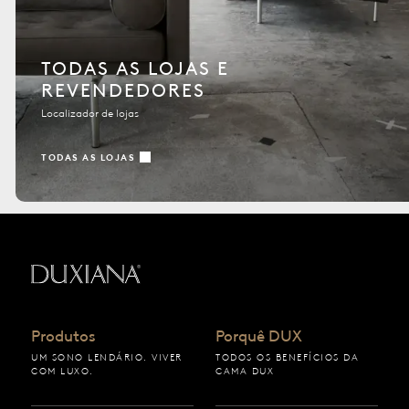
TODAS AS LOJAS E
REVENDEDORES
Localizador de lojas
TODAS AS LOJAS
Voltar à página inicial
Produtos
Porquê DUX
UM SONO LENDÁRIO. VIVER
TODOS OS BENEFÍCIOS DA
COM LUXO.
CAMA DUX