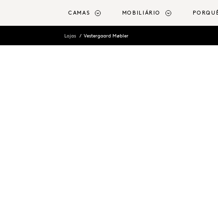
o conteúdo principal
CAMAS
MOBILIÁRIO
PORQU
Lojas
Vestergaard Møbler