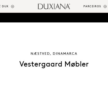
Ê DUX
PARCEIROS
NÆSTVED, DINAMARCA
Vestergaard Møbler