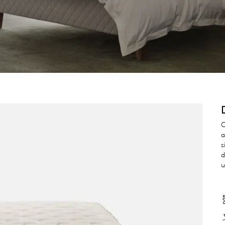
C
a
s
d
u