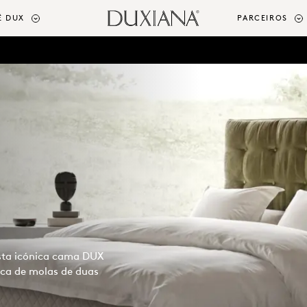
Ê DUX
PARCEIROS
sta icónica cama DUX
ica de molas de duas