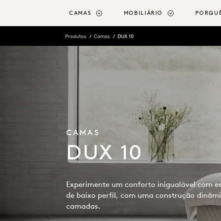
o conteúdo principal
CAMAS
MOBILIÁRIO
PORQU
Produtos
Camas
DUX 10
CAMAS
DUX 10
Experimente um conforto inigualável com e
de baixo perfil, com uma construção dinâm
camadas.