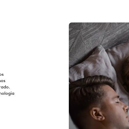
os
nos
rado.
nologia