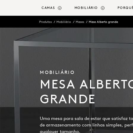
o conteúdo principal
CAMAS
MOBILIÁRIO
PORQU
Produtos
Mobiliário
Mesas
Mesa Alberto grande
MOBILIÁRIO
MESA ALBERT
GRANDE
Uma mesa para sala de estar que satisfaz t
de armazenamento com linhas simples, perfe
qualquer tamanho.