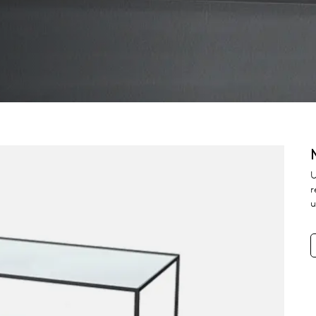
U
r
u