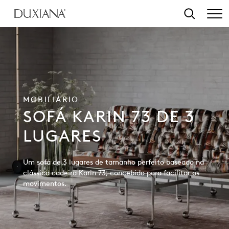
o conteúdo principal
Pesquisar
MOBILIÁRIO
SOFÁ KARIN 73 DE 3
LUGARES
Um sofá de 3 lugares de tamanho perfeito baseado na
clássica cadeira Karin 73, concebido para facilitar os
movimentos.