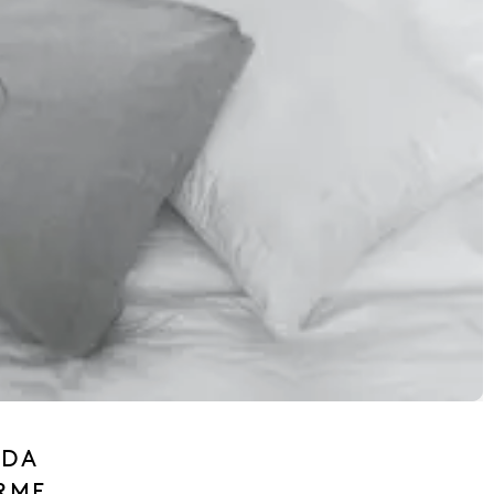
ADA
IRME