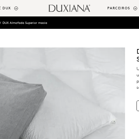
Ê DUX
PARCEIROS
DUX Almofada Superior macia
U
u
p
s